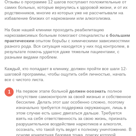
Отзывы о программе 12 шагов поступают положительные от
самих больных, которые вернулись к здоровой жизни, и от их
родственников, многие из которых уже не рассчитывали на
избавление близких от наркомании или алкоголизма.
На базе нашей клиники проходить
реабилитацию
наркозависимых
больным помогают специалисты
с большим
практическим
опытом борьбы с химическими зависимостями
разного рода. Вся ситуация находится у них под контролем, в
результате помочь удается даже тяжелым пациентами, с
разными видами проблем.
Каждый, кто попадает в клинику, должен пройти все шаги 12-
шаговой программы, чтобы ощутить себя личностью, начать
все с чистого листа.
На первом этапе больной
должен осознать
полное
отсутствие самоконтроля за своей жизнью и собственное
бессилие. Делать этот шаг особенно сложно, поэтому
изначально требуется поддержка окружающих, лишь в
этом случае есть шанс двигаться дальше. Требуется
взять на себя ответственность за свою жизнь, признать
разрушительное воздействие наркотиков и алкоголя,
осознать, что такой путь ведет к полному уничтожению. В
основе конкретная базовая точка, поиску которой