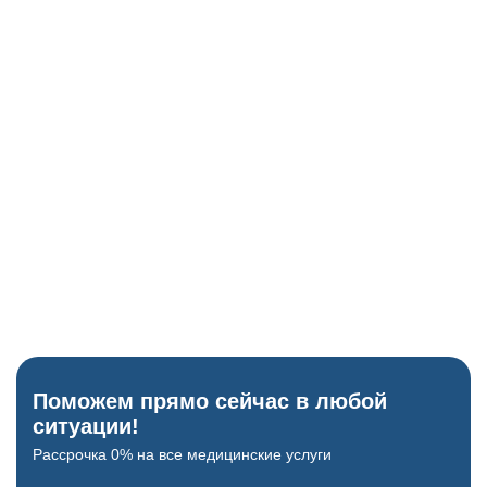
Глюкометр
Исключение скачков сахара как причины бреда.
ЭКГ-аппарат
Проверка сердца перед назначением психотропов.
Когнитивные тесты
Блиц-опрос для проверки памяти и ориентации.
Поможем прямо сейчас в любой
ситуации!
Рассрочка 0% на все медицинские услуги