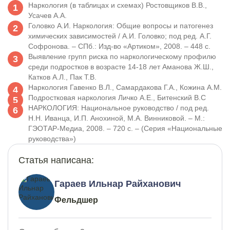
Наркология (в таблицах и схемах) Ростовщиков В.В.,
Усачев А.А.
Головко А.И. Наркология: Общие вопросы и патогенез
химических зависимостей / А.И. Головко; под ред. А.Г.
Софронова. – СПб.: Изд-во «Артиком», 2008. – 448 с.
Выявление групп риска по наркологическому профилю
среди подростков в возрасте 14-18 лет Аманова Ж.Ш.,
Катков А.Л., Пак Т.В.
Наркология Гавенко В.Л., Самардакова Г.A., Кожина А.М.
Подростковая наркология Личко А.Е., Битенский В.С
НАРКОЛОГИЯ: Национальное руководство / под ред.
Н.Н. Иванца, И.П. Анохиной, М.А. Винниковой. – М.:
ГЭОТАР-Медиа, 2008. – 720 с. – (Серия «Национальные
руководства»)
Статья написана:
Гараев Ильнар Райханович
Фельдшер