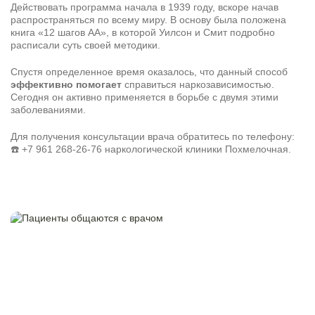
Действовать программа начала в 1939 году, вскоре начав
распространяться по всему миру. В основу была положена
книга «12 шагов АА», в которой Уилсон и Смит подробно
расписали суть своей методики.
Результаты поиска (0)
Нажимая кнопку я соглашаюсь с
политикой конфиденциальности
и
пользовательским соглашением
Спустя определенное время оказалось, что данный способ
эффективно помогает
справиться наркозависимостью.
Вызвать специалиста
Сегодня он активно применяется в борьбе с двумя этими
Нажимая кнопку я соглашаюсь с
политикой конфиденциальности
заболеваниями.
и
пользовательским соглашением
Отправить
Для получения консультации врача обратитесь по телефону:
☎️
+7 961 268-26-76
наркологической клиники Похмелочная.