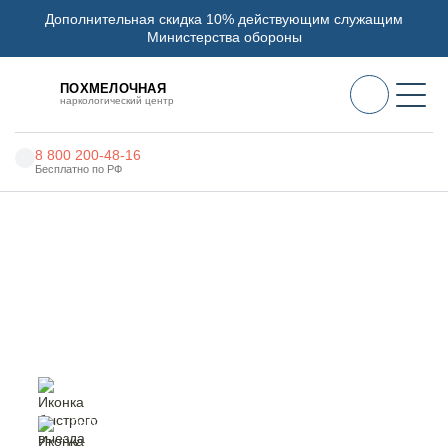
Дополнительная скидка 10% действующим служащим
Министерства обороны
ПОХМЕЛОЧНАЯ
наркологический центр
8 800 200-48-16
Бесплатно по РФ
Алкоголизм
Главная
Услуги
12 Шагов
Наркомания
Наркология
12 Шагов в Хилке
Психиатрия
Реабилитация
Цены
быстрый выезд
специалиста
О нас