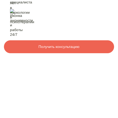
Контакты
лет в наркологии
и психотерапии
анонимность
и работа 24/7
8 800 200-48-16
Бесплатно по РФ
Вызвать специалиста
Получить консультацию
ООО «Медицинская компания «Наркологический центр»
г. Хилок, ул. Орджоникидзе, 7А,
Электронная почта:
info@mk-narkolog-centr