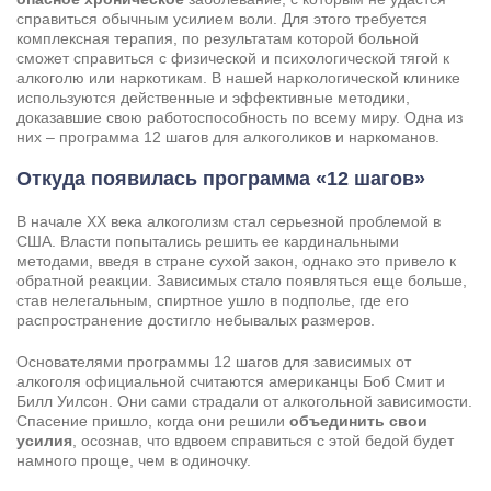
справиться обычным усилием воли. Для этого требуется
комплексная терапия, по результатам которой больной
сможет справиться с физической и психологической тягой к
алкоголю или наркотикам. В нашей наркологической клинике
используются действенные и эффективные методики,
доказавшие свою работоспособность по всему миру. Одна из
них – программа 12 шагов для алкоголиков и наркоманов.
Откуда появилась программа «12 шагов»
В начале XX века алкоголизм стал серьезной проблемой в
США. Власти попытались решить ее кардинальными
методами, введя в стране сухой закон, однако это привело к
обратной реакции. Зависимых стало появляться еще больше,
став нелегальным, спиртное ушло в подполье, где его
распространение достигло небывалых размеров.
Задать вопрос
Основателями программы 12 шагов для зависимых от
Задайте свой вопрос и мы ответим вам
алкоголя официальной считаются американцы Боб Смит и
Бесплатная консультация
Билл Уилсон. Они сами страдали от алкогольной зависимости.
Спасение пришло, когда они решили
объединить свои
Оставьте данные и мы вам перезвоним!
усилия
, осознав, что вдвоем справиться с этой бедой будет
намного проще, чем в одиночку.
Поиск по сайту
Выбор города