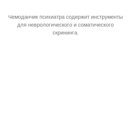
Чемоданчик психиатра содержит инструменты
для неврологического и соматического
скрининга.
Тонометр
Замер давления для оценки общего состояния.
Стетоскоп
Базовая аускультация перед выпиской рецептов.
Зрачковый фонарик
Тест реакции зрачков на свет.