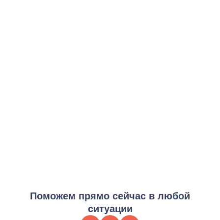
Начальная программа 12 Шагов
от 3 000 ₽
Заказать услугу
Интенсивная программа 12 Шагов
от 7 000 ₽
Заказать услугу
Поддержка в сообществе
от 4 000 ₽
Заказать услугу
Полный курс 12 Шагов
от 15 000 ₽
Заказать услугу
Поможем прямо сейчас в любой
ситуации